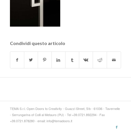
Condividi questo articolo
TEMA S.r.l. Open Doors to Creativity - Guazzi Street, 5/b - 61036 - Tavernelle
- Serrungarina of Colli al Metauro (PU) - Tel +39.0721.892294 - Fax
+39.0721.878280 - email: info@temadoors.it