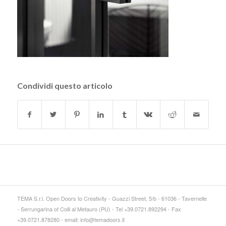
Condividi questo articolo
TEMA S.r.l. Open Doors to Creativity - Guazzi Street, 5/b - 61036 - Tavernelle
- Serrungarina of Colli al Metauro (PU) - Tel +39.0721.892294 - Fax
+39.0721.878280 - email: info@temadoors.it