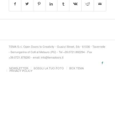
TEMA S.r.l. Open Doors to Creativity - Guazzi Street, 5/b - 61036 - Tavernelle
- Serrungarina of Colli al Metauro (PU) - Tel +39.0721.892294 - Fax
+39.0721.878280 - email: info@temadoors.it
NEWSLETTER
SCEGLI LA TUO FOTO
BOX TEMA
PRIVACY POLICY