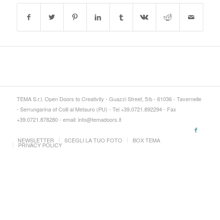
TEMA S.r.l. Open Doors to Creativity - Guazzi Street, 5/b - 61036 - Tavernelle
- Serrungarina of Colli al Metauro (PU) - Tel +39.0721.892294 - Fax
+39.0721.878280 - email: info@temadoors.it
NEWSLETTER
SCEGLI LA TUO FOTO
BOX TEMA
PRIVACY POLICY