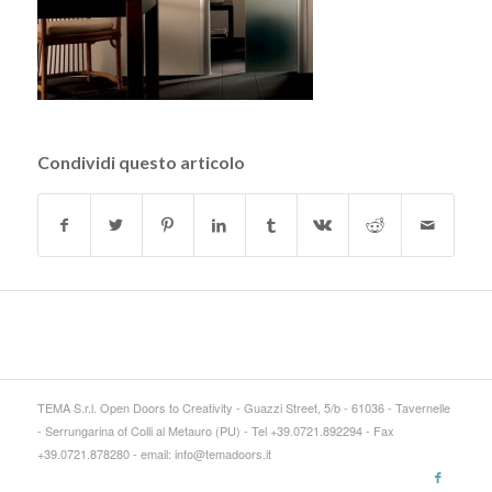
Condividi questo articolo
TEMA S.r.l. Open Doors to Creativity - Guazzi Street, 5/b - 61036 - Tavernelle
- Serrungarina of Colli al Metauro (PU) - Tel +39.0721.892294 - Fax
+39.0721.878280 - email: info@temadoors.it