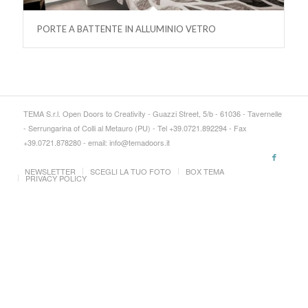
PORTE A BATTENTE IN ALLUMINIO VETRO
TEMA S.r.l. Open Doors to Creativity - Guazzi Street, 5/b - 61036 - Tavernelle
- Serrungarina of Colli al Metauro (PU) - Tel +39.0721.892294 - Fax
+39.0721.878280 - email: info@temadoors.it
NEWSLETTER
SCEGLI LA TUO FOTO
BOX TEMA
PRIVACY POLICY