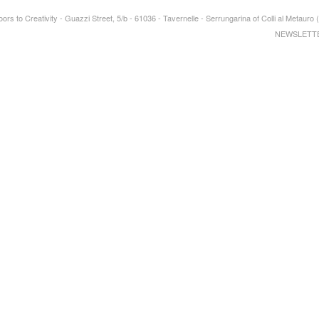
ors to Creativity - Guazzi Street, 5/b - 61036 - Tavernelle - Serrungarina of Colli al Metau
NEWSLETT