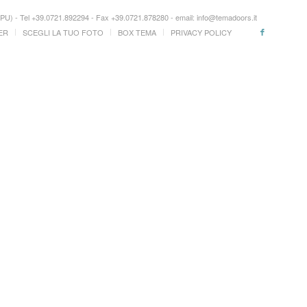
ro (PU) - Tel +39.0721.892294 - Fax +39.0721.878280 - email: info@temadoors.it
ER
SCEGLI LA TUO FOTO
BOX TEMA
PRIVACY POLICY